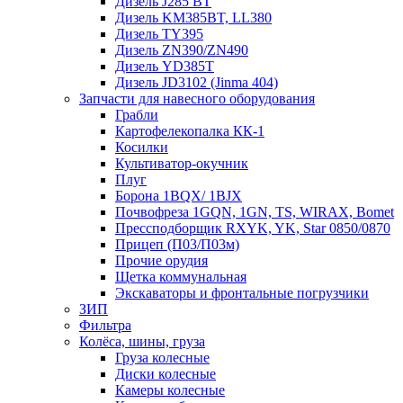
Дизель J285 BT
Дизель KM385BT, LL380
Дизель TY395
Дизель ZN390/ZN490
Дизель YD385T
Дизель JD3102 (Jinma 404)
Запчасти для навесного оборудования
Грабли
Картофелекопалка КК-1
Косилки
Культиватор-окучник
Плуг
Борона 1BQX/ 1BJX
Почвофреза 1GQN, 1GN, TS, WIRAX, Bomet
Прессподборщик RXYK, YK, Star 0850/0870
Прицеп (П03/П03м)
Прочие орудия
Щетка коммунальная
Экскаваторы и фронтальные погрузчики
ЗИП
Фильтра
Колёса, шины, груза
Груза колесные
Диски колесные
Камеры колесные