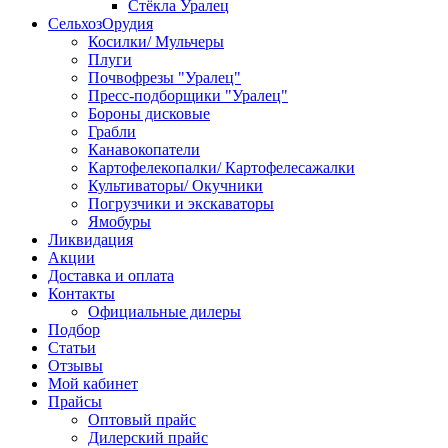
Стёкла Уралец
СельхозОрудия
Косилки/ Мульчеры
Плуги
Почвофрезы "Уралец"
Пресс-подборщики "Уралец"
Бороны дисковые
Грабли
Канавокопатели
Картофелекопалки/ Картофелесажалки
Культиваторы/ Окучники
Погрузчики и экскаваторы
Ямобуры
Ликвидация
Акции
Доставка и оплата
Контакты
Официальные дилеры
Подбор
Статьи
Отзывы
Мой кабинет
Прайсы
Оптовый прайс
Дилерский прайс