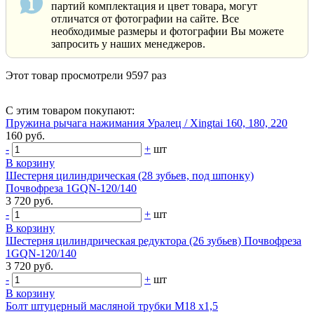
партий комплектация и цвет товара, могут
отличатся от фотографии на сайте. Все
необходимые размеры и фотографии Вы можете
запросить у наших менеджеров.
Этот товар просмотрели 9597 раз
С этим товаром покупают:
Пружина рычага нажимания Уралец / Xingtai 160, 180, 220
160 руб.
-
+
шт
В корзину
Шестерня цилиндрическая (28 зубьев, под шпонку)
Почвофреза 1GQN-120/140
3 720 руб.
-
+
шт
В корзину
Шестерня цилиндрическая редуктора (26 зубьев) Почвофреза
1GQN-120/140
3 720 руб.
-
+
шт
В корзину
Болт штуцерный масляной трубки М18 х1,5