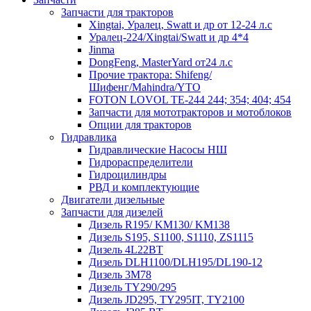
Запчасти для тракторов
Xingtai, Уралец, Swatt и др от 12-24 л.с
Уралец-224/Xingtai/Swatt и др 4*4
Jinma
DongFeng, MasterYard от24 л.с
Прочие трактора: Shifeng/
Шифенг/Mahindra/YTO
FOTON LOVOL TE-244 244; 354; 404; 454
Запчасти для мототракторов и мотоблоков
Опции для тракторов
Гидравлика
Гидравлические Насосы НШ
Гидрораспределители
Гидроцилиндры
РВД и комплектующие
Двигатели дизельные
Запчасти для дизелей
Дизель R195/ KM130/ KM138
Дизель S195, S1100, S1110, ZS1115
Дизель 4L22BT
Дизель DLH1100/DLH195/DL190-12
Дизель 3М78
Дизель TY290/295
Дизель JD295, TY295IT, TY2100