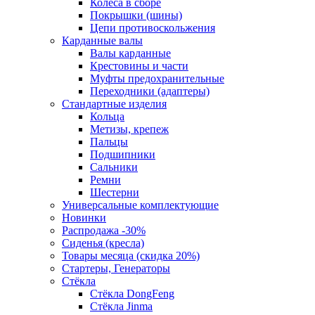
Колеса в сборе
Покрышки (шины)
Цепи противоскольжения
Карданные валы
Валы карданные
Крестовины и части
Муфты предохранительные
Переходники (адаптеры)
Стандартные изделия
Кольца
Метизы, крепеж
Пальцы
Подшипники
Сальники
Ремни
Шестерни
Универсальные комплектующие
Новинки
Распродажа -30%
Сиденья (кресла)
Товары месяца (скидка 20%)
Стартеры, Генераторы
Стёкла
Стёкла DongFeng
Стёкла Jinma