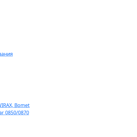
вания
WIRAX, Bomet
ar 0850/0870