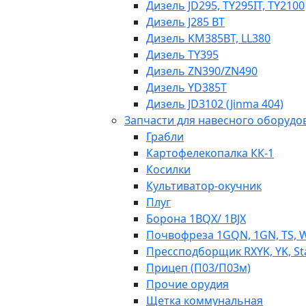
Дизель JD295, TY295IT, TY2100
Дизель J285 BT
Дизель KM385BT, LL380
Дизель TY395
Дизель ZN390/ZN490
Дизель YD385T
Дизель JD3102 (Jinma 404)
Запчасти для навесного оборудо
Грабли
Картофелекопалка КК-1
Косилки
Культиватор-окучник
Плуг
Борона 1BQX/ 1BJX
Почвофреза 1GQN, 1GN, TS, 
Прессподборщик RXYK, YK, St
Прицеп (П03/П03м)
Прочие орудия
Щетка коммунальная