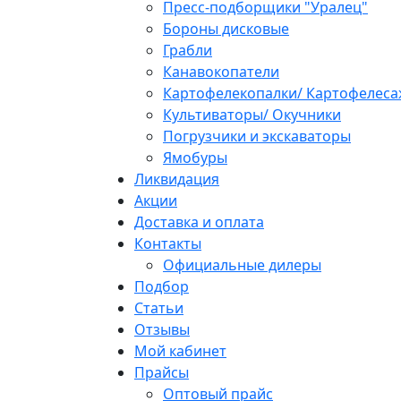
Пресс-подборщики "Уралец"
Бороны дисковые
Грабли
Канавокопатели
Картофелекопалки/ Картофелеса
Культиваторы/ Окучники
Погрузчики и экскаваторы
Ямобуры
Ликвидация
Акции
Доставка и оплата
Контакты
Официальные дилеры
Подбор
Статьи
Отзывы
Мой кабинет
Прайсы
Оптовый прайс