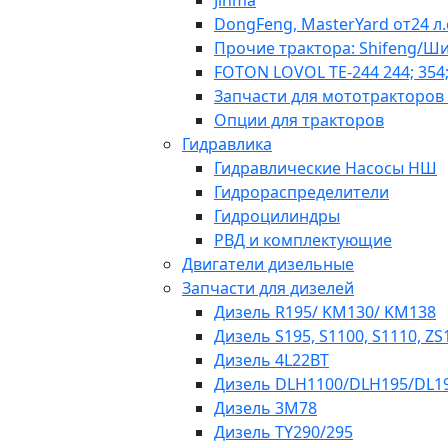
Jinma
DongFeng, MasterYard от24 л.
Прочие трактора: Shifeng/Ш
FOTON LOVOL TE-244 244; 354;
Запчасти для мототракторов
Опции для тракторов
Гидравлика
Гидравлические Насосы НШ
Гидрораспределители
Гидроцилиндры
РВД и комплектующие
Двигатели дизельные
Запчасти для дизелей
Дизель R195/ KM130/ KM138
Дизель S195, S1100, S1110, ZS
Дизель 4L22BT
Дизель DLH1100/DLH195/DL19
Дизель 3М78
Дизель TY290/295