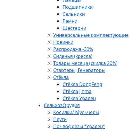
Пальцы
Подшипники
Сальники
Ремни
Шестерни
Универсальные комплектующие
Новинки
Распродажа -30%
Сиденья (кресла)
Товары месяца (скидка 20%)
Стартеры, Генераторы
Стёкла
Стёкла DongFeng
Стёкла Jinma
Стёкла Уралец
СельхозОрудия
Косилки/ Мульчеры
Плуги
Почвофрезы "Уралец"