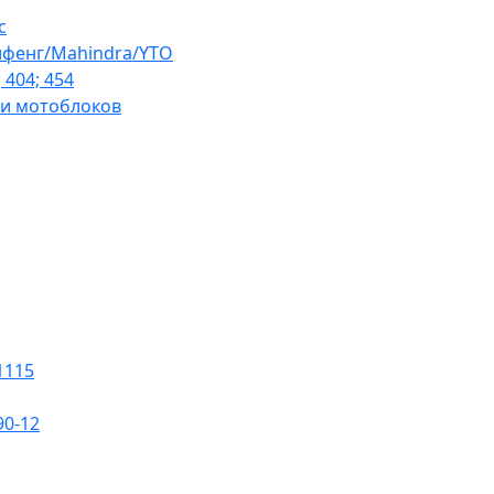
с
ифенг/Mahindra/YTO
 404; 454
 и мотоблоков
1115
0-12