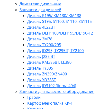
Двигатели дизельные
Запчасти для дизелей
Дизель R195/ KM130/ KM138
Дизель S195, S1100, S1110, ZS1115
Дизель 4L22BT
Дизель DLH1100/DLH195/DL190-12
Дизель 3М78
Дизель TY290/295
Дизель JD295, TY295IT, TY2100
Дизель J285 BT
Дизель KM385BT, LL380
Дизель TY395
Дизель ZN390/ZN490
Дизель YD385T
Дизель JD3102 (Jinma 404)
Запчасти для навесного оборудования
Грабли
Картофелекопалка КК-1