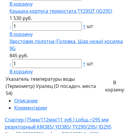
В корзину
Крышка корпуса термостата TY295IT (JD295)
1 530 руб.
-
+
шт
В корзину
Хвостовик полотна (Головка, Шар ножа) косилка
9G
845 руб.
-
+
шт
В корзину
Указатель температуры воды
В
(Термометр) Уралец (D посадоч. места
корзину
54)
Описание
Комментарии
Стартер (75мм/112мм/11 зуб.) Lобщ.=295 мм
редукторный KM385/ YD385/ TY290/295/ JD295