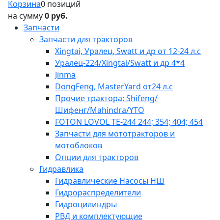
Корзина
0 позиций
на сумму
0 руб.
Запчасти
Запчасти для тракторов
Xingtai, Уралец, Swatt и др от 12-24 л.с
Уралец-224/Xingtai/Swatt и др 4*4
Jinma
DongFeng, MasterYard от24 л.с
Прочие трактора: Shifeng/
Шифенг/Mahindra/YTO
FOTON LOVOL TE-244 244; 354; 404; 454
Запчасти для мототракторов и
мотоблоков
Опции для тракторов
Гидравлика
Гидравлические Насосы НШ
Гидрораспределители
Гидроцилиндры
РВД и комплектующие