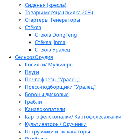
Сиденья (кресла)
Товары месяца (скидка 20%)
Стартеры, Генераторы
Стёкла
Стёкла DongFeng
Стёкла Jinma
Стёкла Уралец
СельхозОрудия
Косилки/ Мульчеры
Плуги
Почвофрезы "Уралец"
Пресс-подборщики "Уралец"
Бороны дисковые
Грабли
Канавокопатели
Картофелекопалки/ Картофелесажалки
Культиваторы/ Окучники
Погрузчики и экскаваторы