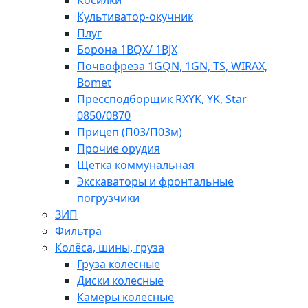
Косилки
Культиватор-окучник
Плуг
Борона 1BQX/ 1BJX
Почвофреза 1GQN, 1GN, TS, WIRAX,
Bomet
Прессподборщик RXYK, YK, Star
0850/0870
Прицеп (П03/П03м)
Прочие орудия
Щетка коммунальная
Экскаваторы и фронтальные
погрузчики
ЗИП
Фильтра
Колёса, шины, груза
Груза колесные
Диски колесные
Камеры колесные