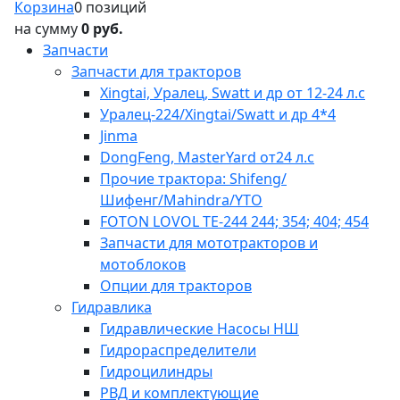
Корзина
0 позиций
на сумму
0 руб.
Запчасти
Запчасти для тракторов
Xingtai, Уралец, Swatt и др от 12-24 л.с
Уралец-224/Xingtai/Swatt и др 4*4
Jinma
DongFeng, MasterYard от24 л.с
Прочие трактора: Shifeng/
Шифенг/Mahindra/YTO
FOTON LOVOL TE-244 244; 354; 404; 454
Запчасти для мототракторов и
мотоблоков
Опции для тракторов
Гидравлика
Гидравлические Насосы НШ
Гидрораспределители
Гидроцилиндры
РВД и комплектующие