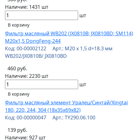
Наличие:
1431 шт
шт
В корзину
Фильтр масляный WB202 (JX0810B; JX0810BD; SM114)
М20х1,5 DongFeng-244
Код: 00-00002122 Арт.: М20 х 1,5 d=18.3 мм
WB202/JX0810B/ JX0810BD
460 руб.
Наличие:
2230 шт
шт
В корзину
Фильтр масляный элемент Уралец/Синтай/Xingtai
180, 220, 244, 304 (18х35х69х82)
Код: 00-00000047 Арт.: TY290.06.100
139 руб.
Наличие:
927 шт