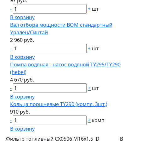
97 руб.
-
+
шт
В корзину
Вал отбора мощности ВОМ стандартный
Уралец/Синтай
2 960 руб.
-
+
шт
В корзину
Помпа водяная - насос водяной TY295/TY290
(hebei)
4 670 руб.
-
+
шт
В корзину
Кольца поршневые TY290 (компл. 3шт.)
910 руб.
-
+
комп
В корзину
Фильтр топливный CX0506 М16х1,5 JD
В