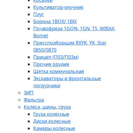
Косилки
Культиватор-окучник
Плуг
Борона 1BQX/ 1BJX
Почвофреза 1GQN, 1GN, TS, WIRAX,
Bomet
Прессподборщик RXYK, YK, Star
0850/0870
Прицеп (П03/П03м)
Прочие орудия
Щетка коммунальная
Экскаваторы и фронтальные
погрузчики
ЗИП
Фильтра
Колёса, шины, груза
Груза колесные
Диски колесные
Камеры колесные