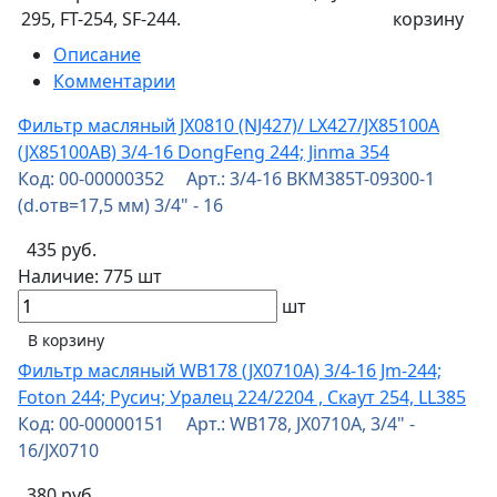
295, FT-254, SF-244.
корзину
Описание
Комментарии
Фильтр масляный JX0810 (NJ427)/ LX427/JX85100A
(JX85100AB) 3/4-16 DongFeng 244; Jinma 354
Код: 00-00000352 Арт.: 3/4-16 BKM385T-09300-1
(d.отв=17,5 мм) 3/4" - 16
435 руб.
Наличие:
775 шт
шт
В корзину
Фильтр масляный WB178 (JX0710А) 3/4-16 Jm-244;
Foton 244; Русич; Уралец 224/2204 , Скаут 254, LL385
Код: 00-00000151 Арт.: WB178, JX0710A, 3/4" -
16/JX0710
380 руб.