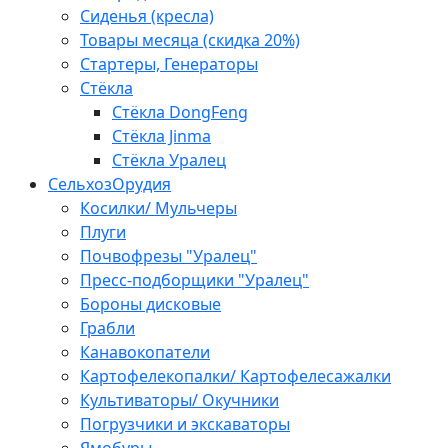
Сиденья (кресла)
Товары месяца (скидка 20%)
Стартеры, Генераторы
Стёкла
Стёкла DongFeng
Стёкла Jinma
Стёкла Уралец
СельхозОрудия
Косилки/ Мульчеры
Плуги
Почвофрезы "Уралец"
Пресс-подборщики "Уралец"
Бороны дисковые
Грабли
Канавокопатели
Картофелекопалки/ Картофелесажалки
Культиваторы/ Окучники
Погрузчики и экскаваторы