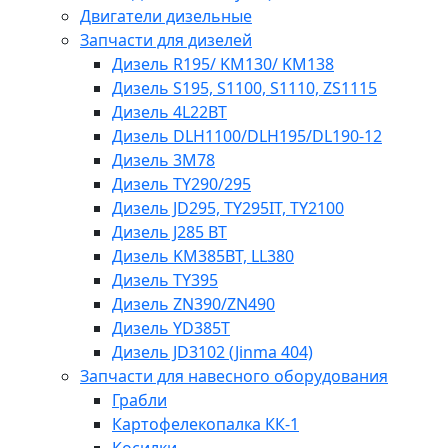
Двигатели дизельные
Запчасти для дизелей
Дизель R195/ KM130/ KM138
Дизель S195, S1100, S1110, ZS1115
Дизель 4L22BT
Дизель DLH1100/DLH195/DL190-12
Дизель 3М78
Дизель TY290/295
Дизель JD295, TY295IT, TY2100
Дизель J285 BT
Дизель KM385BT, LL380
Дизель TY395
Дизель ZN390/ZN490
Дизель YD385T
Дизель JD3102 (Jinma 404)
Запчасти для навесного оборудования
Грабли
Картофелекопалка КК-1