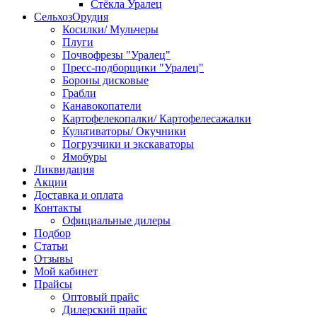
Стёкла Уралец
СельхозОрудия
Косилки/ Мульчеры
Плуги
Почвофрезы "Уралец"
Пресс-подборщики "Уралец"
Бороны дисковые
Грабли
Канавокопатели
Картофелекопалки/ Картофелесажалки
Культиваторы/ Окучники
Погрузчики и экскаваторы
Ямобуры
Ликвидация
Акции
Доставка и оплата
Контакты
Официальные дилеры
Подбор
Статьи
Отзывы
Мой кабинет
Прайсы
Оптовый прайс
Дилерский прайс