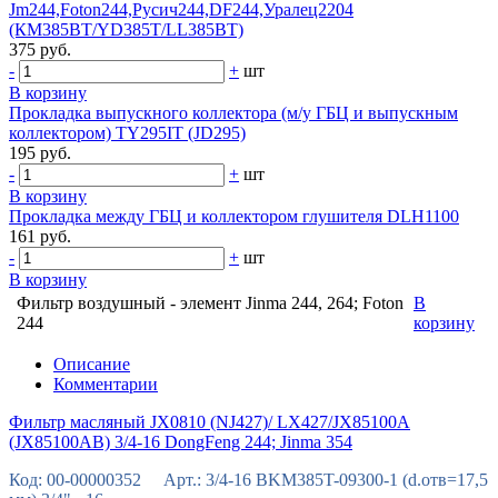
Jm244,Foton244,Русич244,DF244,Уралец2204
(КМ385BT/YD385T/LL385BT)
375 руб.
-
+
шт
В корзину
Прокладка выпускного коллектора (м/у ГБЦ и выпускным
коллектором) TY295IT (JD295)
195 руб.
-
+
шт
В корзину
Прокладка между ГБЦ и коллектором глушителя DLH1100
161 руб.
-
+
шт
В корзину
Фильтр воздушный - элемент Jinma 244, 264; Foton
В
244
корзину
Описание
Комментарии
Фильтр масляный JX0810 (NJ427)/ LX427/JX85100A
(JX85100AB) 3/4-16 DongFeng 244; Jinma 354
Код: 00-00000352 Арт.: 3/4-16 BKM385T-09300-1 (d.отв=17,5