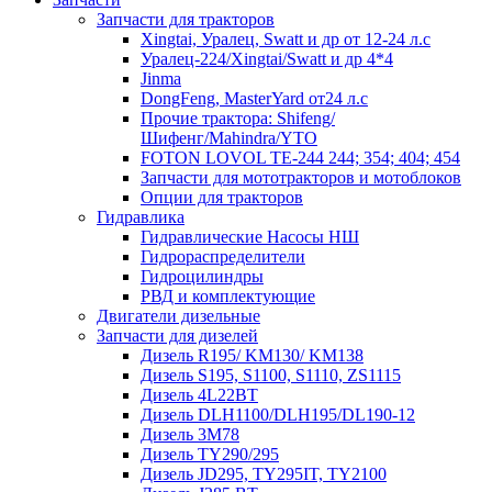
Запчасти для тракторов
Xingtai, Уралец, Swatt и др от 12-24 л.с
Уралец-224/Xingtai/Swatt и др 4*4
Jinma
DongFeng, MasterYard от24 л.с
Прочие трактора: Shifeng/
Шифенг/Mahindra/YTO
FOTON LOVOL TE-244 244; 354; 404; 454
Запчасти для мототракторов и мотоблоков
Опции для тракторов
Гидравлика
Гидравлические Насосы НШ
Гидрораспределители
Гидроцилиндры
РВД и комплектующие
Двигатели дизельные
Запчасти для дизелей
Дизель R195/ KM130/ KM138
Дизель S195, S1100, S1110, ZS1115
Дизель 4L22BT
Дизель DLH1100/DLH195/DL190-12
Дизель 3М78
Дизель TY290/295
Дизель JD295, TY295IT, TY2100