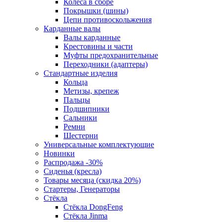
Колеса в сборе
Покрышки (шины)
Цепи противоскольжения
Карданные валы
Валы карданные
Крестовины и части
Муфты предохранительные
Переходники (адаптеры)
Стандартные изделия
Кольца
Метизы, крепеж
Пальцы
Подшипники
Сальники
Ремни
Шестерни
Универсальные комплектующие
Новинки
Распродажа -30%
Сиденья (кресла)
Товары месяца (скидка 20%)
Стартеры, Генераторы
Стёкла
Стёкла DongFeng
Стёкла Jinma