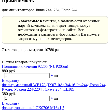
Применимость
для минитракторов Jinma 244, 264; Foton 244
Уважаемые клиенты
, в зависимости от разных
партий комплектация и цвет товара, могут
отличатся от фотографии на сайте. Все
необходимые размеры и фотографии Вы можете
запросить у наших менеджеров.
Этот товар просмотрели 10780 раз
С этим товаром покупают:
Подшипник качения 92205 (NUP205m)
880 руб.
-
+
шт
В корзину
Фильтр масляный WB178 (JX0710А) 3/4-16 Jm-244; Foton 244;
Русич; Уралец 224/2204 , Скаут 254, LL385
380 руб.
-
+
шт
В корзину
Фильтр топливный CX0706 М16х1,5