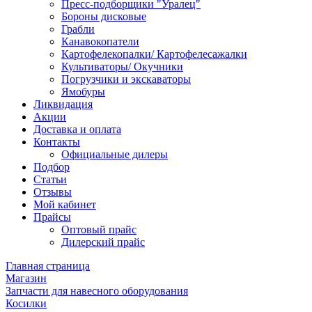
Пресс-подборщики "Уралец"
Бороны дисковые
Грабли
Канавокопатели
Картофелекопалки/ Картофелесажалки
Культиваторы/ Окучники
Погрузчики и экскаваторы
Ямобуры
Ликвидация
Акции
Доставка и оплата
Контакты
Официальные дилеры
Подбор
Статьи
Отзывы
Мой кабинет
Прайсы
Оптовый прайс
Дилерский прайс
Главная страница
Магазин
Запчасти для навесного оборудования
Косилки