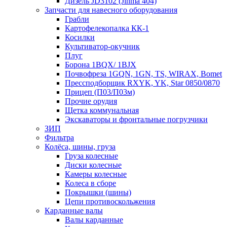
Дизель JD3102 (Jinma 404)
Запчасти для навесного оборудования
Грабли
Картофелекопалка КК-1
Косилки
Культиватор-окучник
Плуг
Борона 1BQX/ 1BJX
Почвофреза 1GQN, 1GN, TS, WIRAX, Bomet
Прессподборщик RXYK, YK, Star 0850/0870
Прицеп (П03/П03м)
Прочие орудия
Щетка коммунальная
Экскаваторы и фронтальные погрузчики
ЗИП
Фильтра
Колёса, шины, груза
Груза колесные
Диски колесные
Камеры колесные
Колеса в сборе
Покрышки (шины)
Цепи противоскольжения
Карданные валы
Валы карданные