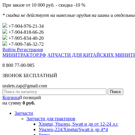
При заказе от 10 000 руб. - скидка -10 %
* скидка не действует на навесные орудия на шины и отдельн
+7-904-976-21-34
+7-904-818-66-26
+7-905-834-40-20
+7-909-746-32-72
Войти
Регистрация
МИНИТРАКТОР.РФ
АПЧАСТИ ДЛЯ КИТАЙСКИХ МИНИТ
8 800 77-00-985
ЗВОНОК БЕСПЛАТНЫЙ
uralets.zap@gmail.com
Корзина
0 позиций
на сумму
0 руб.
Запчасти
Запчасти для тракторов
Xingtai, Уралец, Swatt и др от 12-24 л.с
Уралец-224/Xingtai/Swatt и др 4*4
Jinma