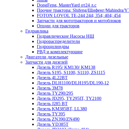
DongFeng, MasterYard от24 л.с
Прочие трактора: Shifeng/Шифенг/Mahindra/
FOTON LOVOL TE-244 244; 354; 404; 454
Запчасти для мототракторов и мотоблоков
Опции для тракторов
Гидравлика
Гидравлические Насосы НШ
Гидрораспределители
Гидроцилиндры
РВД и комплектующие
Двигатели дизельные
Запчасти для дизелей
Дизель R195/ KM130/ KM138
Дизель S195, S1100, S1110, ZS1115
Дизель 4L22BT
Дизель DLH1100/DLH195/DL190-12
Дизель 3М78
Дизель TY290/295
Дизель JD295, TY295IT, TY2100
Дизель J285 BT
Дизель KM385BT, LL380
Дизель TY395
Дизель ZN390/ZN490
Дизель YD385T