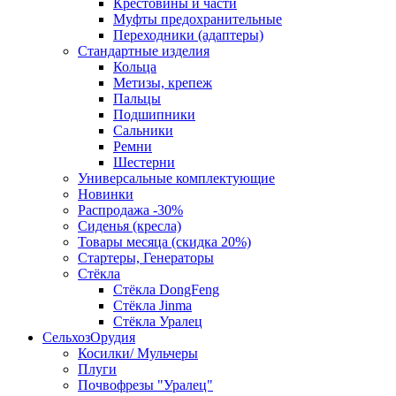
Крестовины и части
Муфты предохранительные
Переходники (адаптеры)
Стандартные изделия
Кольца
Метизы, крепеж
Пальцы
Подшипники
Сальники
Ремни
Шестерни
Универсальные комплектующие
Новинки
Распродажа -30%
Сиденья (кресла)
Товары месяца (скидка 20%)
Стартеры, Генераторы
Стёкла
Стёкла DongFeng
Стёкла Jinma
Стёкла Уралец
СельхозОрудия
Косилки/ Мульчеры
Плуги
Почвофрезы "Уралец"