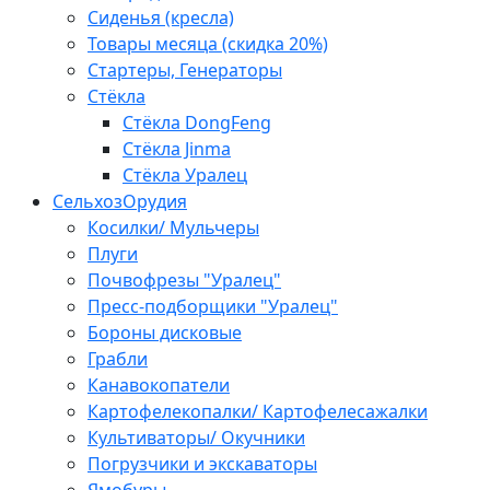
Сиденья (кресла)
Товары месяца (скидка 20%)
Стартеры, Генераторы
Стёкла
Стёкла DongFeng
Стёкла Jinma
Стёкла Уралец
СельхозОрудия
Косилки/ Мульчеры
Плуги
Почвофрезы "Уралец"
Пресс-подборщики "Уралец"
Бороны дисковые
Грабли
Канавокопатели
Картофелекопалки/ Картофелесажалки
Культиваторы/ Окучники
Погрузчики и экскаваторы