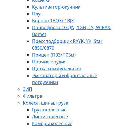
Косилки
Культиватор-окучник
Плуг
Борона 1BQX/ 1BJX
Почвофреза 1GQN, 1GN, TS, WIRAX,
Bomet
Прессподборщик RXYK, YK, Star
0850/0870
Прицеп (П03/П03м)
Прочие орудия
Щетка коммунальная
Экскаваторы и фронтальные
погрузчики
ЗИП
Фильтра
Колёса, шины, груза
Груза колесные
Диски колесные
Камеры колесные