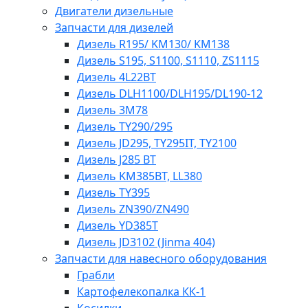
Двигатели дизельные
Запчасти для дизелей
Дизель R195/ KM130/ KM138
Дизель S195, S1100, S1110, ZS1115
Дизель 4L22BT
Дизель DLH1100/DLH195/DL190-12
Дизель 3М78
Дизель TY290/295
Дизель JD295, TY295IT, TY2100
Дизель J285 BT
Дизель KM385BT, LL380
Дизель TY395
Дизель ZN390/ZN490
Дизель YD385T
Дизель JD3102 (Jinma 404)
Запчасти для навесного оборудования
Грабли
Картофелекопалка КК-1