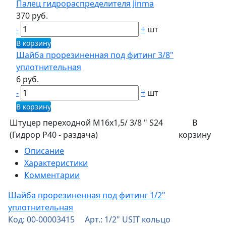
Палец гидрораспределителя Jinma
370 руб.
-
+
шт
В корзину
Шайба прорезиненная под фитинг 3/8"
уплотнительная
6 руб.
-
+
шт
В корзину
Штуцер переходной М16х1,5/ 3/8 " S24
В
(Гидрор Р40 - раздача)
корзину
Описание
Характеристики
Комментарии
Шайба прорезиненная под фитинг 1/2"
уплотнительная
Код: 00-00003415 Арт.: 1/2" USIT кольцо