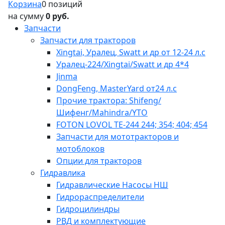
Корзина
0 позиций
на сумму
0 руб.
Запчасти
Запчасти для тракторов
Xingtai, Уралец, Swatt и др от 12-24 л.с
Уралец-224/Xingtai/Swatt и др 4*4
Jinma
DongFeng, MasterYard от24 л.с
Прочие трактора: Shifeng/
Шифенг/Mahindra/YTO
FOTON LOVOL TE-244 244; 354; 404; 454
Запчасти для мототракторов и
мотоблоков
Опции для тракторов
Гидравлика
Гидравлические Насосы НШ
Гидрораспределители
Гидроцилиндры
РВД и комплектующие