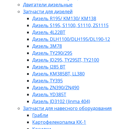
Двигатели дизельные
Запчасти для дизелей
Дизель R195/ KM130/ KM138
Дизель S195, S1100, S1110, ZS1115
Дизель 4L22BT
Дизель DLH1100/DLH195/DL190-12
Дизель 3М78
Дизель TY290/295
Дизель JD295, TY295IT, TY2100
Дизель J285 BT
Дизель KM385BT, LL380
Дизель TY395
Дизель ZN390/ZN490
Дизель YD385T
Дизель JD3102 (Jinma 404)
Запчасти для навесного оборудования
Грабли
Картофелекопалка КК-1