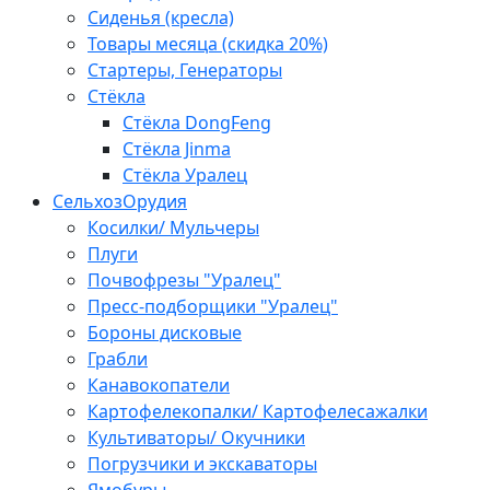
Сиденья (кресла)
Товары месяца (скидка 20%)
Стартеры, Генераторы
Стёкла
Стёкла DongFeng
Стёкла Jinma
Стёкла Уралец
СельхозОрудия
Косилки/ Мульчеры
Плуги
Почвофрезы "Уралец"
Пресс-подборщики "Уралец"
Бороны дисковые
Грабли
Канавокопатели
Картофелекопалки/ Картофелесажалки
Культиваторы/ Окучники
Погрузчики и экскаваторы