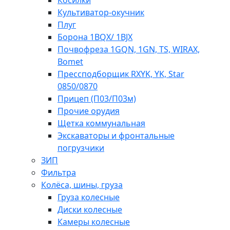
Косилки
Культиватор-окучник
Плуг
Борона 1BQX/ 1BJX
Почвофреза 1GQN, 1GN, TS, WIRAX,
Bomet
Прессподборщик RXYK, YK, Star
0850/0870
Прицеп (П03/П03м)
Прочие орудия
Щетка коммунальная
Экскаваторы и фронтальные
погрузчики
ЗИП
Фильтра
Колёса, шины, груза
Груза колесные
Диски колесные
Камеры колесные