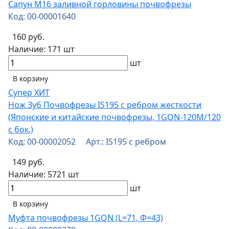
Сапун М16 заливной горловины почвофрезы
Код: 00-00001640
160 руб.
Наличие:
171 шт
шт
В корзину
Супер ХИТ
Нож Зуб Почвофрезы IS195 c ребром жесткости
(Японские и китайские почвофрезы, 1GQN-120М/120
с бок.)
Код: 00-00002052 Арт.: IS195 с ребром
149 руб.
Наличие:
5721 шт
шт
В корзину
Муфта почвофрезы 1GQN (L=71, Ф=43)