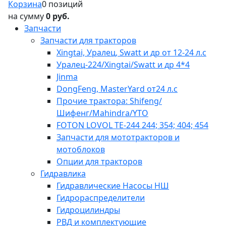
Корзина
0 позиций
на сумму
0 руб.
Запчасти
Запчасти для тракторов
Xingtai, Уралец, Swatt и др от 12-24 л.с
Уралец-224/Xingtai/Swatt и др 4*4
Jinma
DongFeng, MasterYard от24 л.с
Прочие трактора: Shifeng/
Шифенг/Mahindra/YTO
FOTON LOVOL TE-244 244; 354; 404; 454
Запчасти для мототракторов и
мотоблоков
Опции для тракторов
Гидравлика
Гидравлические Насосы НШ
Гидрораспределители
Гидроцилиндры
РВД и комплектующие