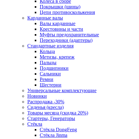
Колеса в сборе
Покрышки (шины)
Цепи противоскольжения
Карданные валы
Валы карданные
Крестовины и части
Муфты предохранительные
Переходники (адаптеры)
Стандартные изделия
Кольца
Метизы, крепеж
Пальцы
Подшипники
Сальники
Ремни
Шестерни
Универсальные комплектующие
Новинки
Распродажа -30%
Сиденья (кресла)
Товары месяца (скидка 20%)
Стартеры, Генераторы
Стёкла
Стёкла DongFeng
Стёкла Jinma