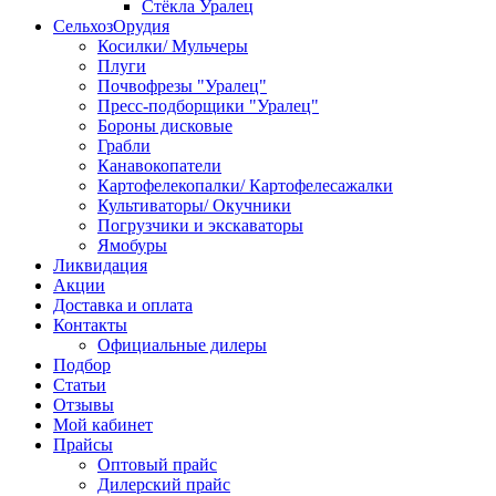
Стёкла Уралец
СельхозОрудия
Косилки/ Мульчеры
Плуги
Почвофрезы "Уралец"
Пресс-подборщики "Уралец"
Бороны дисковые
Грабли
Канавокопатели
Картофелекопалки/ Картофелесажалки
Культиваторы/ Окучники
Погрузчики и экскаваторы
Ямобуры
Ликвидация
Акции
Доставка и оплата
Контакты
Официальные дилеры
Подбор
Статьи
Отзывы
Мой кабинет
Прайсы
Оптовый прайс
Дилерский прайс