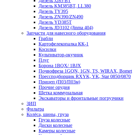
Дизель J285 BT
Дизель KM385BT, LL380
Дизель TY395
Дизель ZN390/ZN490
Дизель YD385T
Дизель JD3102 (Jinma 404)
Запчасти для навесного оборудования
Грабли
Картофелекопалка КК-1
Косилки
Культиватор-окучник
Плуг
Борона 1BQX/ 1BJX
Почвофреза 1GQN, 1GN, TS, WIRAX, Bomet
Прессподборщик RXYK, YK, Star 0850/0870
Прицеп (П03/П03м)
Прочие орудия
Щетка коммунальная
Экскаваторы и фронтальные погрузчики
ЗИП
Фильтра
Колёса, шины, груза
Груза колесные
Диски колесные
Камеры колесные