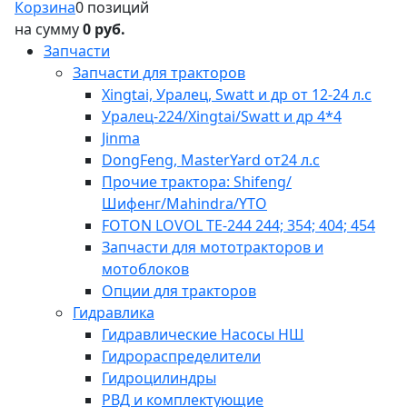
Корзина
0 позиций
на сумму
0 руб.
Запчасти
Запчасти для тракторов
Xingtai, Уралец, Swatt и др от 12-24 л.с
Уралец-224/Xingtai/Swatt и др 4*4
Jinma
DongFeng, MasterYard от24 л.с
Прочие трактора: Shifeng/
Шифенг/Mahindra/YTO
FOTON LOVOL TE-244 244; 354; 404; 454
Запчасти для мототракторов и
мотоблоков
Опции для тракторов
Гидравлика
Гидравлические Насосы НШ
Гидрораспределители
Гидроцилиндры
РВД и комплектующие