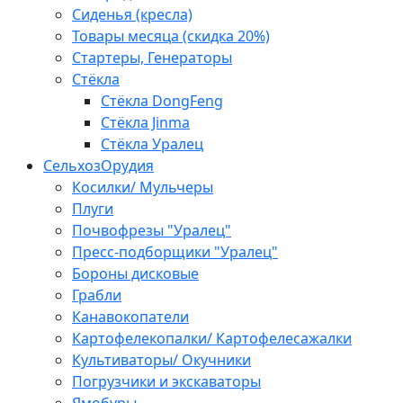
Сиденья (кресла)
Товары месяца (скидка 20%)
Стартеры, Генераторы
Стёкла
Стёкла DongFeng
Стёкла Jinma
Стёкла Уралец
СельхозОрудия
Косилки/ Мульчеры
Плуги
Почвофрезы "Уралец"
Пресс-подборщики "Уралец"
Бороны дисковые
Грабли
Канавокопатели
Картофелекопалки/ Картофелесажалки
Культиваторы/ Окучники
Погрузчики и экскаваторы