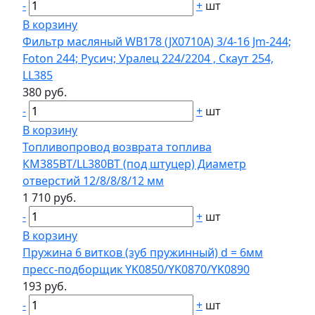
-
+
шт
В корзину
Фильтр масляный WB178 (JX0710А) 3/4-16 Jm-244;
Foton 244; Русич; Уралец 224/2204 , Скаут 254,
LL385
380 руб.
-
+
шт
В корзину
Топливопровод возврата топлива
КМ385BT/LL380BT (под штуцер) Диаметр
отверстий 12/8/8/8/12 мм
1 710 руб.
-
+
шт
В корзину
Пружина 6 витков (зуб пружинный) d = 6мм
пресс-подборщик YK0850/YK0870/YK0890
193 руб.
-
+
шт