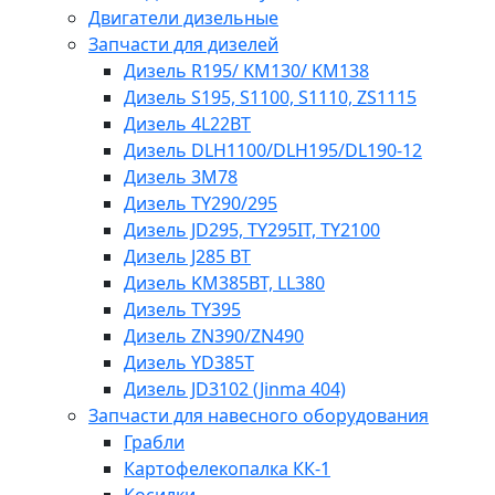
Двигатели дизельные
Запчасти для дизелей
Дизель R195/ KM130/ KM138
Дизель S195, S1100, S1110, ZS1115
Дизель 4L22BT
Дизель DLH1100/DLH195/DL190-12
Дизель 3М78
Дизель TY290/295
Дизель JD295, TY295IT, TY2100
Дизель J285 BT
Дизель KM385BT, LL380
Дизель TY395
Дизель ZN390/ZN490
Дизель YD385T
Дизель JD3102 (Jinma 404)
Запчасти для навесного оборудования
Грабли
Картофелекопалка КК-1