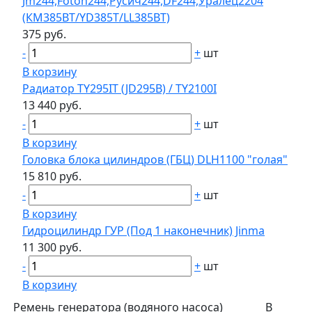
Jm244,Foton244,Русич244,DF244,Уралец2204
(КМ385BT/YD385T/LL385BT)
375 руб.
-
+
шт
В корзину
Радиатор TY295IT (JD295В) / TY2100I
13 440 руб.
-
+
шт
В корзину
Головка блока цилиндров (ГБЦ) DLH1100 "голая"
15 810 руб.
-
+
шт
В корзину
Гидроцилиндр ГУР (Под 1 наконечник) Jinma
11 300 руб.
-
+
шт
В корзину
Ремень генератора (водяного насоса)
В