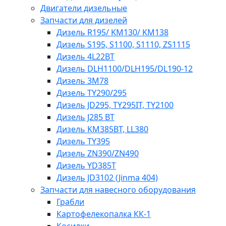
Двигатели дизельные
Запчасти для дизелей
Дизель R195/ KM130/ KM138
Дизель S195, S1100, S1110, ZS1115
Дизель 4L22BT
Дизель DLH1100/DLH195/DL190-12
Дизель 3М78
Дизель TY290/295
Дизель JD295, TY295IT, TY2100
Дизель J285 BT
Дизель KM385BT, LL380
Дизель TY395
Дизель ZN390/ZN490
Дизель YD385T
Дизель JD3102 (Jinma 404)
Запчасти для навесного оборудования
Грабли
Картофелекопалка КК-1