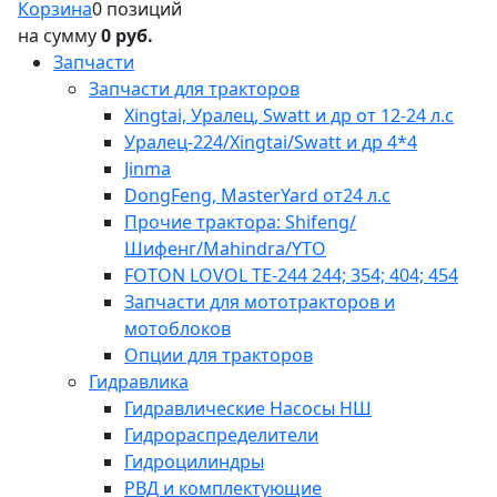
Корзина
0 позиций
на сумму
0 руб.
Запчасти
Запчасти для тракторов
Xingtai, Уралец, Swatt и др от 12-24 л.с
Уралец-224/Xingtai/Swatt и др 4*4
Jinma
DongFeng, MasterYard от24 л.с
Прочие трактора: Shifeng/
Шифенг/Mahindra/YTO
FOTON LOVOL TE-244 244; 354; 404; 454
Запчасти для мототракторов и
мотоблоков
Опции для тракторов
Гидравлика
Гидравлические Насосы НШ
Гидрораспределители
Гидроцилиндры
РВД и комплектующие