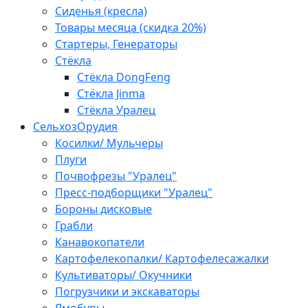
Сиденья (кресла)
Товары месяца (скидка 20%)
Стартеры, Генераторы
Стёкла
Стёкла DongFeng
Стёкла Jinma
Стёкла Уралец
СельхозОрудия
Косилки/ Мульчеры
Плуги
Почвофрезы "Уралец"
Пресс-подборщики "Уралец"
Бороны дисковые
Грабли
Канавокопатели
Картофелекопалки/ Картофелесажалки
Культиваторы/ Окучники
Погрузчики и экскаваторы