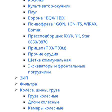
Косилки
Культиватор-окучник
Плуг
Борона 1BQX/ 1BJX
Почвофреза 1GQN, 1GN, TS, WIRAX,
Bomet
Прессподборщик RXYK, YK, Star
0850/0870
Прицеп (П03/П03м)
Прочие орудия
Щетка коммунальная
Экскаваторы и фронтальные
погрузчики
ЗИП
Фильтра
Колёса, шины, груза
Груза колесные
Диски колесные
Камеры колесные