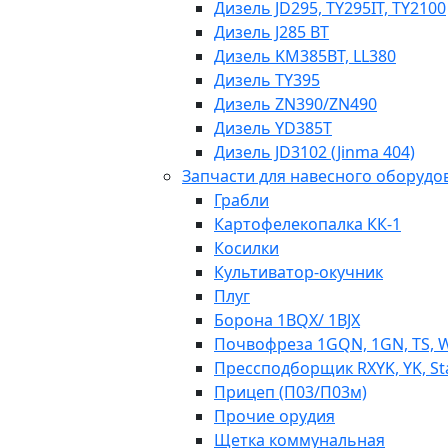
Дизель JD295, TY295IT, TY2100
Дизель J285 BT
Дизель KM385BT, LL380
Дизель TY395
Дизель ZN390/ZN490
Дизель YD385T
Дизель JD3102 (Jinma 404)
Запчасти для навесного оборудо
Грабли
Картофелекопалка КК-1
Косилки
Культиватор-окучник
Плуг
Борона 1BQX/ 1BJX
Почвофреза 1GQN, 1GN, TS, 
Прессподборщик RXYK, YK, St
Прицеп (П03/П03м)
Прочие орудия
Щетка коммунальная