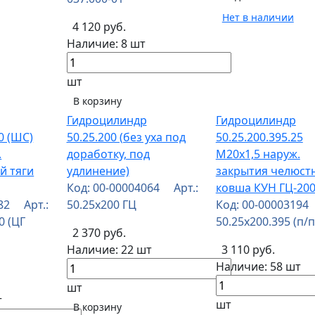
Нет в наличии
4 120 руб.
Наличие:
8 шт
шт
В корзину
Гидроцилиндр
Гидроцилиндр
20 (ШС)
50.25.200 (без уха под
50.25.200.395.25
.
доработку, под
М20х1,5 наруж.
й тяги
удлинение)
закрытия челюст
Код: 00-00004064 Арт.:
ковша КУН ГЦ-20
182 Арт.:
50.25х200 ГЦ
Код: 00-00003194
0 (ЦГ
50.25х200.395 (п/п
2 370 руб.
Наличие:
22 шт
3 110 руб.
Наличие:
58 шт
шт
т
шт
В корзину