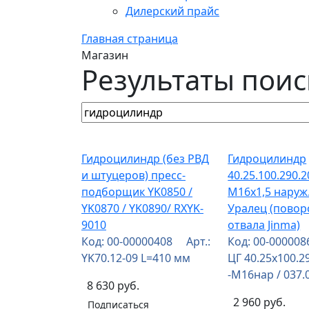
Дилерский прайс
Главная страница
Магазин
Результаты поис
Гидроцилиндр (без РВД
Гидроцилиндр
и штуцеров) пресс-
40.25.100.290.
подборщик YK0850 /
М16х1,5 наруж
YK0870 / YK0890/ RXYK-
Уралец (повор
9010
отвала Jinma)
Код: 00-00000408 Арт.:
Код: 00-00000
YK70.12-09 L=410 мм
ЦГ 40.25х100.2
-М16нар / 037.
8 630 руб.
2 960 руб.
Подписаться