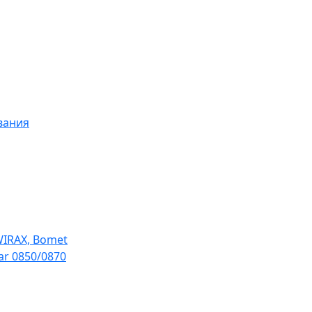
вания
WIRAX, Bomet
ar 0850/0870