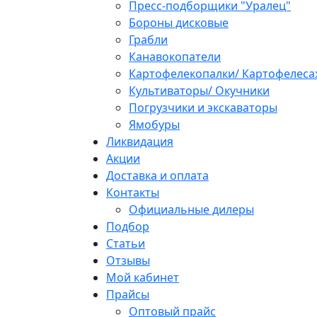
Пресс-подборщики "Уралец"
Бороны дисковые
Грабли
Канавокопатели
Картофелекопалки/ Картофелеса
Культиваторы/ Окучники
Погрузчики и экскаваторы
Ямобуры
Ликвидация
Акции
Доставка и оплата
Контакты
Официальные дилеры
Подбор
Статьи
Отзывы
Мой кабинет
Прайсы
Оптовый прайс