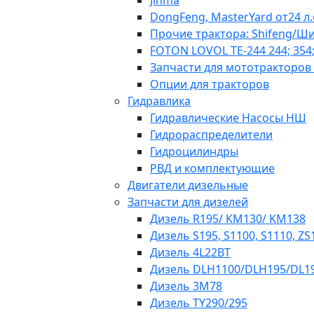
Jinma
DongFeng, MasterYard от24 л.
Прочие трактора: Shifeng/Ш
FOTON LOVOL TE-244 244; 354;
Запчасти для мототракторов
Опции для тракторов
Гидравлика
Гидравлические Насосы НШ
Гидрораспределители
Гидроцилиндры
РВД и комплектующие
Двигатели дизельные
Запчасти для дизелей
Дизель R195/ KM130/ KM138
Дизель S195, S1100, S1110, ZS
Дизель 4L22BT
Дизель DLH1100/DLH195/DL19
Дизель 3М78
Дизель TY290/295