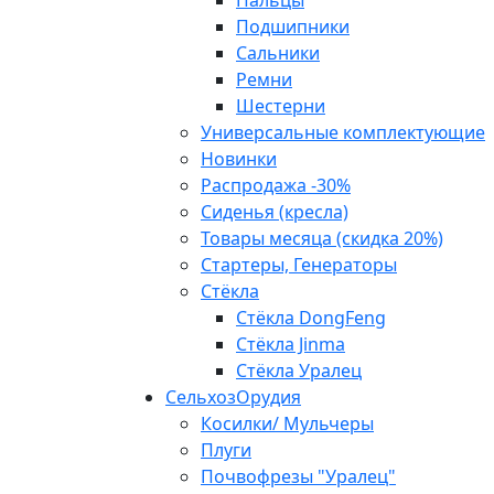
Пальцы
Подшипники
Сальники
Ремни
Шестерни
Универсальные комплектующие
Новинки
Распродажа -30%
Сиденья (кресла)
Товары месяца (скидка 20%)
Стартеры, Генераторы
Стёкла
Стёкла DongFeng
Стёкла Jinma
Стёкла Уралец
СельхозОрудия
Косилки/ Мульчеры
Плуги
Почвофрезы "Уралец"