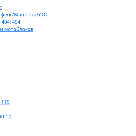
с
ифенг/Mahindra/YTO
 404; 454
 и мотоблоков
1115
0-12