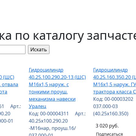
ка по каталогу запчаст
Гидроцилиндр
Гидроцилиндр
20 (ШС)
40.25.100.290.20-13 (ШС)
40.25.160.350.20 
. отвала
М16х1,5 наруж. с
М16х1,5 наруж. Г
ота
тонкими проуш.
трактора класса 
механизма навески
Код: 00-00003202
861 Арт.:
Уралец
037.000-03
90.20
Код: 00-00004311 Арт.:
(40.25х160.350)
000-01
40.25х100.290.20
3 020 руб.
-М16нар, проуш.16/
Подписаться
037.000-01