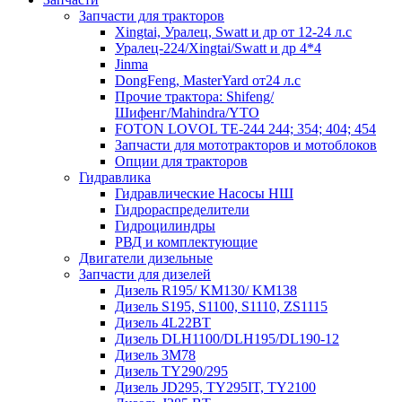
Запчасти для тракторов
Xingtai, Уралец, Swatt и др от 12-24 л.с
Уралец-224/Xingtai/Swatt и др 4*4
Jinma
DongFeng, MasterYard от24 л.с
Прочие трактора: Shifeng/
Шифенг/Mahindra/YTO
FOTON LOVOL TE-244 244; 354; 404; 454
Запчасти для мототракторов и мотоблоков
Опции для тракторов
Гидравлика
Гидравлические Насосы НШ
Гидрораспределители
Гидроцилиндры
РВД и комплектующие
Двигатели дизельные
Запчасти для дизелей
Дизель R195/ KM130/ KM138
Дизель S195, S1100, S1110, ZS1115
Дизель 4L22BT
Дизель DLH1100/DLH195/DL190-12
Дизель 3М78
Дизель TY290/295
Дизель JD295, TY295IT, TY2100