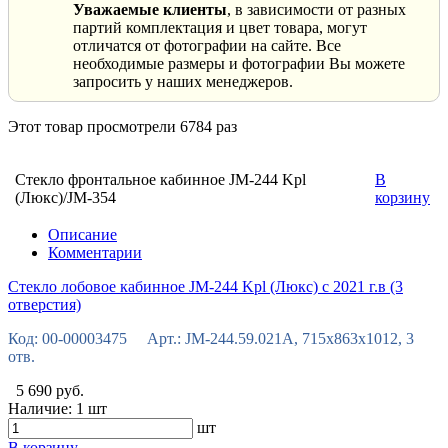
Уважаемые клиенты
, в зависимости от разных
партий комплектация и цвет товара, могут
отличатся от фотографии на сайте. Все
необходимые размеры и фотографии Вы можете
запросить у наших менеджеров.
Этот товар просмотрели 6784 раз
Стекло фронтальное кабинное JM-244 Kpl
В
(Люкс)/JM-354
корзину
Описание
Комментарии
Стекло лобовое кабинное JM-244 Kpl (Люкс) с 2021 г.в (3
отверстия)
Код: 00-00003475 Арт.: JM-244.59.021А, 715x863x1012, 3
отв.
5 690 руб.
Наличие:
1 шт
шт
В корзину