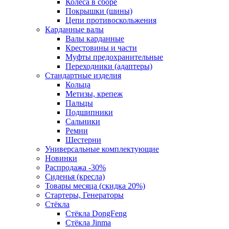
Колеса в сборе
Покрышки (шины)
Цепи противоскольжения
Карданные валы
Валы карданные
Крестовины и части
Муфты предохранительные
Переходники (адаптеры)
Стандартные изделия
Кольца
Метизы, крепеж
Пальцы
Подшипники
Сальники
Ремни
Шестерни
Универсальные комплектующие
Новинки
Распродажа -30%
Сиденья (кресла)
Товары месяца (скидка 20%)
Стартеры, Генераторы
Стёкла
Стёкла DongFeng
Стёкла Jinma