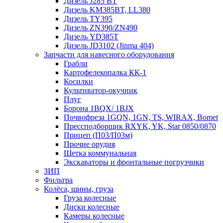
Дизель J285 BT
Дизель KM385BT, LL380
Дизель TY395
Дизель ZN390/ZN490
Дизель YD385T
Дизель JD3102 (Jinma 404)
Запчасти для навесного оборудования
Грабли
Картофелекопалка КК-1
Косилки
Культиватор-окучник
Плуг
Борона 1BQX/ 1BJX
Почвофреза 1GQN, 1GN, TS, WIRAX, Bomet
Прессподборщик RXYK, YK, Star 0850/0870
Прицеп (П03/П03м)
Прочие орудия
Щетка коммунальная
Экскаваторы и фронтальные погрузчики
ЗИП
Фильтра
Колёса, шины, груза
Груза колесные
Диски колесные
Камеры колесные