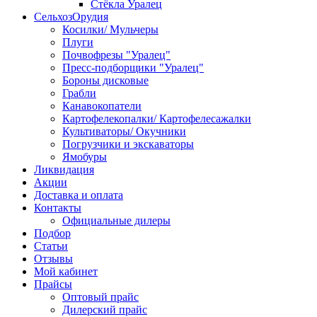
Стёкла Уралец
СельхозОрудия
Косилки/ Мульчеры
Плуги
Почвофрезы "Уралец"
Пресс-подборщики "Уралец"
Бороны дисковые
Грабли
Канавокопатели
Картофелекопалки/ Картофелесажалки
Культиваторы/ Окучники
Погрузчики и экскаваторы
Ямобуры
Ликвидация
Акции
Доставка и оплата
Контакты
Официальные дилеры
Подбор
Статьи
Отзывы
Мой кабинет
Прайсы
Оптовый прайс
Дилерский прайс