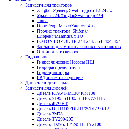
Запчасти для тракторов
Xingtai, Уралец, Swatt и др от 12-24 л.с
Уралец-224/Xingtai/Swatt и др 4*4
Jinma
DongFeng, MasterYard от24 л.с
Прочие трактора: Shifeng/
Шифенг/Mahindra/YTO
FOTON LOVOL TE-244 244; 354; 404; 454
Запчасти для мототракторов и мотоблоков
Опции для тракторов
Гидравлика
Гидравлические Насосы НШ
Гидрораспределители
Гидроцилиндры
РВД и комплектующие
Двигатели дизельные
Запчасти для дизелей
Дизель R195/ KM130/ KM138
Дизель S195, S1100, S1110, ZS1115
Дизель 4L22BT
Дизель DLH1100/DLH195/DL190-12
Дизель 3М78
Дизель TY290/295
Дизель JD295, TY295IT, TY2100