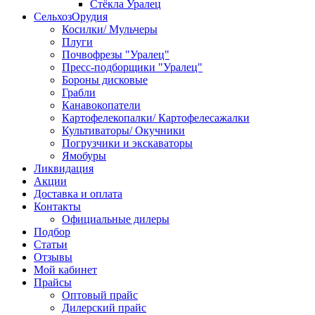
Стёкла Уралец
СельхозОрудия
Косилки/ Мульчеры
Плуги
Почвофрезы "Уралец"
Пресс-подборщики "Уралец"
Бороны дисковые
Грабли
Канавокопатели
Картофелекопалки/ Картофелесажалки
Культиваторы/ Окучники
Погрузчики и экскаваторы
Ямобуры
Ликвидация
Акции
Доставка и оплата
Контакты
Официальные дилеры
Подбор
Статьи
Отзывы
Мой кабинет
Прайсы
Оптовый прайс
Дилерский прайс