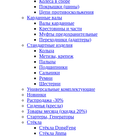
Колеса в сборе
Покрышки (шины)
Цепи противоскольжения
Карданные валы
Валы карданные
Крестовины и части
Муфты предохранительные
Переходники (адаптеры)
Стандартные изделия
Кольца
Метизы, крепеж
Пальцы
Подшипники
Сальники
Ремни
Шестерни
Универсальные комплектующие
Новинки
Распродажа -30%
Сиденья (кресла)
Товары месяца (скидка 20%)
Стартеры, Генераторы
Стёкла
Стёкла DongFeng
Стёкла Jinma