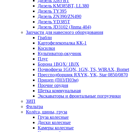
Дизель J285 BT
Дизель KM385BT, LL380
Дизель TY395
Дизель ZN390/ZN490
Дизель YD385T
Дизель JD3102 (Jinma 404)
Запчасти для навесного оборудования
Грабли
Картофелекопалка КК-1
Косилки
Культиватор-окучник
Плуг
Борона 1BQX/ 1BJX
Почвофреза 1GQN, 1GN, TS, WIRAX, Bomet
Прессподборщик RXYK, YK, Star 0850/0870
Прицеп (П03/П03м)
Прочие орудия
Щетка коммунальная
Экскаваторы и фронтальные погрузчики
ЗИП
Фильтра
Колёса, шины, груза
Груза колесные
Диски колесные
Камеры колесные