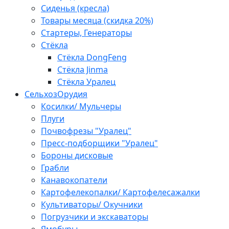
Сиденья (кресла)
Товары месяца (скидка 20%)
Стартеры, Генераторы
Стёкла
Стёкла DongFeng
Стёкла Jinma
Стёкла Уралец
СельхозОрудия
Косилки/ Мульчеры
Плуги
Почвофрезы "Уралец"
Пресс-подборщики "Уралец"
Бороны дисковые
Грабли
Канавокопатели
Картофелекопалки/ Картофелесажалки
Культиваторы/ Окучники
Погрузчики и экскаваторы