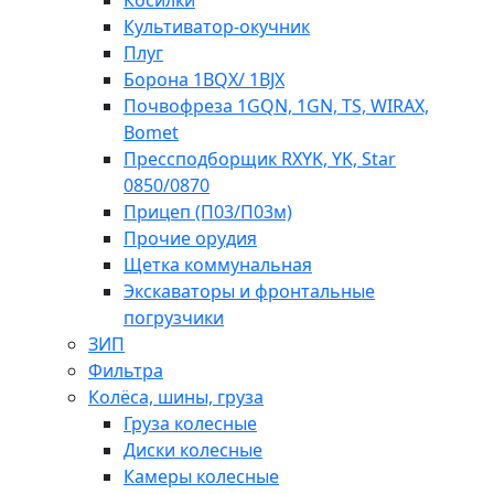
Косилки
Культиватор-окучник
Плуг
Борона 1BQX/ 1BJX
Почвофреза 1GQN, 1GN, TS, WIRAX,
Bomet
Прессподборщик RXYK, YK, Star
0850/0870
Прицеп (П03/П03м)
Прочие орудия
Щетка коммунальная
Экскаваторы и фронтальные
погрузчики
ЗИП
Фильтра
Колёса, шины, груза
Груза колесные
Диски колесные
Камеры колесные