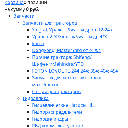
Корзина
0 позиций
на сумму
0 руб.
Запчасти
Запчасти для тракторов
Xingtai, Уралец, Swatt и др от 12-24 л.с
Уралец-224/Xingtai/Swatt и др 4*4
Jinma
DongFeng, MasterYard от24 л.с
Прочие трактора: Shifeng/
Шифенг/Mahindra/YTO
FOTON LOVOL TE-244 244; 354; 404; 454
Запчасти для мототракторов и
мотоблоков
Опции для тракторов
Гидравлика
Гидравлические Насосы НШ
Гидрораспределители
Гидроцилиндры
РВД и комплектующие