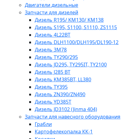
Двигатели дизельные
Запчасти для дизелей
Дизель R195/ KM130/ KM138
Дизель S195, S1100, S1110, ZS1115
Дизель 4L22BT
Дизель DLH1100/DLH195/DL190-12
Дизель 3М78
Дизель TY290/295
Дизель JD295, TY295IT, TY2100
Дизель J285 BT
Дизель KM385BT, LL380
Дизель TY395
Дизель ZN390/ZN490
Дизель YD385T
Дизель JD3102 (Jinma 404)
Запчасти для навесного оборудования
Грабли
Картофелекопалка КК-1